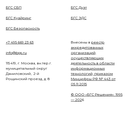
БГС СБП
БГС Дуэт
БГС Куайринг
БГС ЭДС
БГС Безопасность
+7 495 669 23 63
Внесены в
реестр
аккредитованных
info@bgs.ru
организаций,
осуществляющих
115 419, г. Москва, вн.тер.г.
деятельность в области
муниципальный округ
информационных
Даниловский,. 2-й
технологий, приказом
Рощинский проезд, д. 8
Минцифры РФ № 443 от
05.11.2015
© ООО «БГС Решения». 1995
— 202
6